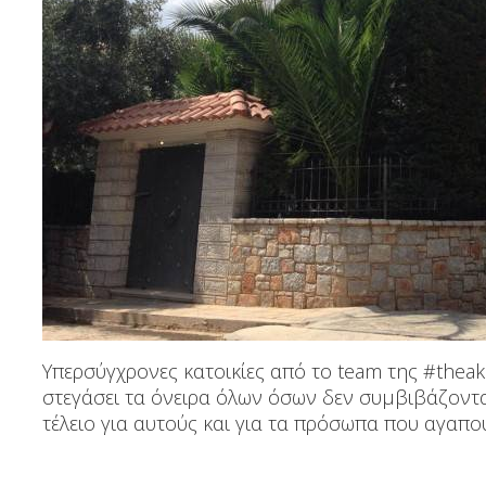
Υπερσύγχρονες κατοικίες από το team της #thea
στεγάσει τα όνειρα όλων όσων δεν συμβιβάζοντα
τέλειο για αυτούς και για τα πρόσωπα που αγαπο