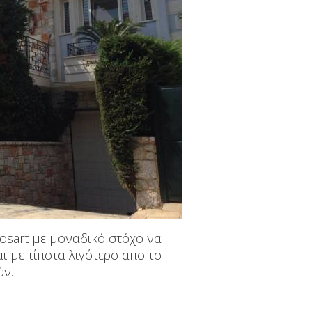
kosart με μοναδικό στόχο να
ι με τίποτα λιγότερο απο το
ύν.