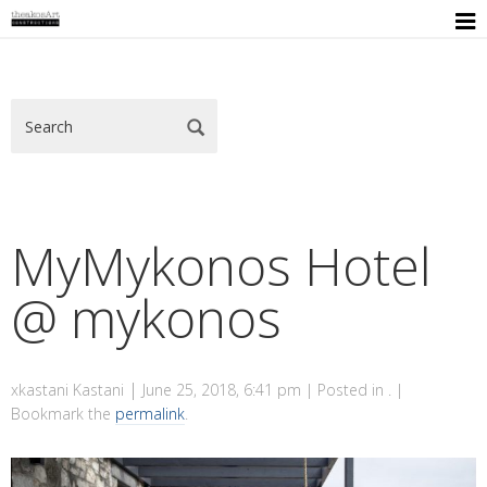

MyMykonos Hotel
@ mykonos
|
xkastani Kastani
June 25, 2018, 6:41 pm
| Posted in . |
Bookmark the
permalink
.