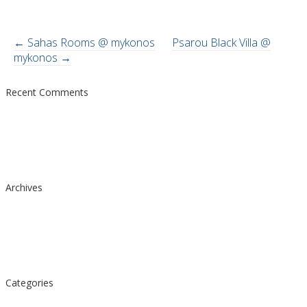
Post
←
Sahas Rooms @ mykonos
Psarou Black Villa @
mykonos
→
navigation
Recent Comments
Archives
Categories